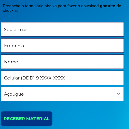
Preencha o formulário abaixo para fazer o download
gratuito
do
checklist!
RECEBER MATERIAL