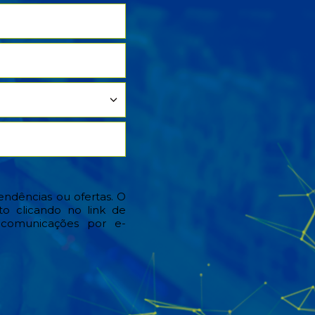
tendências ou ofertas. O
o clicando no link de
 comunicações por e-