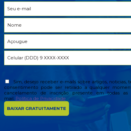
Sim, desejo receber e-mails sobre artigos, noticias, 
consentimento pode ser retirado a qualquer moment
cancelamento de inscrição presente em todas as
mail.
Política de Privacidade
BAIXAR GRATUITAMENTE